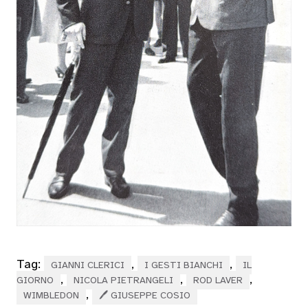
Tag:
,
,
GIANNI CLERICI
I GESTI BIANCHI
IL
,
,
,
GIORNO
NICOLA PIETRANGELI
ROD LAVER
,
WIMBLEDON
🖊 GIUSEPPE COSIO